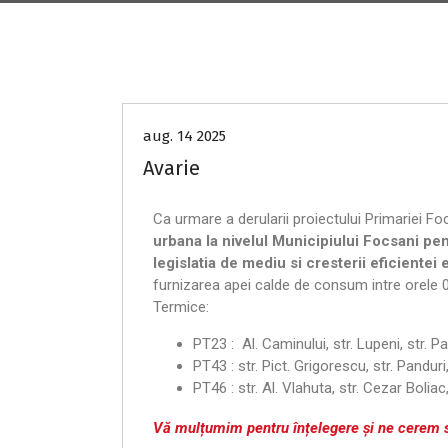
Anunțuri
aug. 14 2025
Avarie
Ca urmare a derularii proiectului Primariei Fo
urbana la nivelul Municipiului Focsani p
legislatia de mediu si cresterii eficientei e
furnizarea apei calde de consum intre orele 
Termice:
PT23 : Al. Caminului, str. Lupeni, str. Pan
PT43 : str. Pict. Grigorescu, str. Panduri
PT46 : str. Al. Vlahuta, str. Cezar Boliac
Vă mulțumim pentru înțelegere și ne cerem s