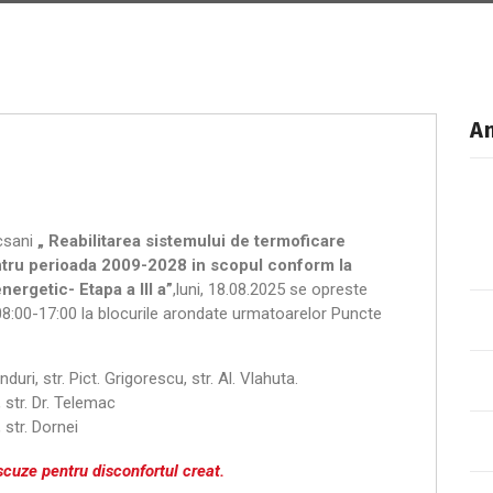
An
csani
„
Reabilitarea sistemului de termoficare
entru perioada 2009-2028 in scopul conform la
nergetic- Etapa a III a”
,luni, 18.08.2025 se opreste
08:00-17:00 la blocurile arondate urmatoarelor Puncte
duri, str. Pict. Grigorescu, str. Al. Vlahuta.
, str. Dr. Telemac
, str. Dornei
cuze pentru disconfortul creat.