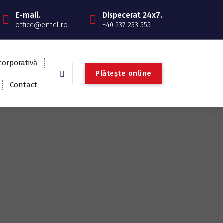
E-mail.
Dispecerat 24x7.
office@entel.ro.
+40 237 233 555 .
corporativă
P
l
ă
t
e
ș
t
e
o
n
l
i
n
e
Contact