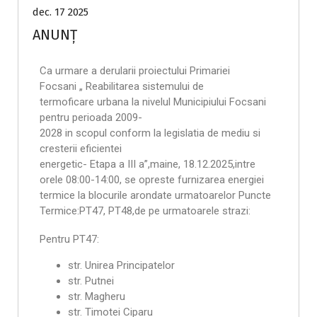
dec. 17 2025
ANUNȚ
Ca urmare a derularii proiectului Primariei
Focsani „ Reabilitarea sistemului de
termoficare urbana la nivelul Municipiului Focsani
pentru perioada 2009-
2028 in scopul conform la legislatia de mediu si
cresterii eficientei
energetic- Etapa a III a”,maine, 18.12.2025,intre
orele 08:00-14:00, se opreste furnizarea energiei
termice la blocurile arondate urmatoarelor Puncte
Termice:PT47, PT48,de pe urmatoarele strazi:
Pentru PT47:
str. Unirea Principatelor
str. Putnei
str. Magheru
str. Timotei Ciparu