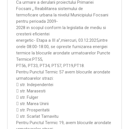
Ca urmare a derularii proiectului Primariei
Focsani „ Reabilitarea sistemului de
termoficare urbana la nivelul Municipiului Focsani
pentru perioada 2009-
2028 in scopul conform la legislatia de mediu si
cresterii eficientei
energetic- Etapa a III a”,miercuri, 03.12.2025,intre
orele 08:00-18:00, se opreste furnizarea energiei
termice la blocurile arondate urmatoarelor Puncte
Termice:PT55,
PT56, PT33, PT34, PT57, PT19,PT18.
Pentru Punctul Termic 57 avem blocurile arondate
urmatoarelor strazi:
 str. Independentei
 str. Marasesti
 str. Fulger
 str. Marea Unirii
 str. Prosperitatii
 str. Scarlat Tarnavitu
Pentru Punctul Termic 19, avem blocurile arondate