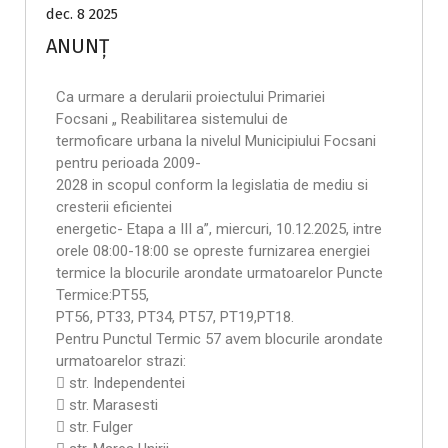
dec. 8 2025
ANUNȚ
Ca urmare a derularii proiectului Primariei
Focsani „ Reabilitarea sistemului de
termoficare urbana la nivelul Municipiului Focsani
pentru perioada 2009-
2028 in scopul conform la legislatia de mediu si
cresterii eficientei
energetic- Etapa a III a”, miercuri, 10.12.2025, intre
orele 08:00-18:00 se opreste furnizarea energiei
termice la blocurile arondate urmatoarelor Puncte
Termice:PT55,
PT56, PT33, PT34, PT57, PT19,PT18.
Pentru Punctul Termic 57 avem blocurile arondate
urmatoarelor strazi:
 str. Independentei
 str. Marasesti
 str. Fulger