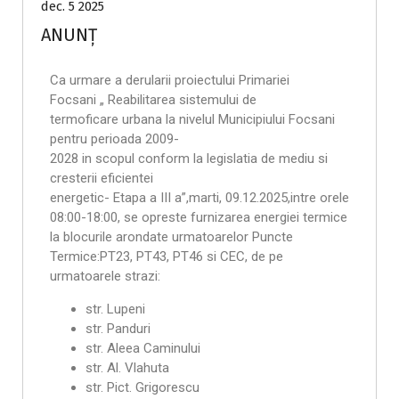
dec. 5 2025
ANUNȚ
Ca urmare a derularii proiectului Primariei
Focsani „ Reabilitarea sistemului de
termoficare urbana la nivelul Municipiului Focsani
pentru perioada 2009-
2028 in scopul conform la legislatia de mediu si
cresterii eficientei
energetic- Etapa a III a”,marti, 09.12.2025,intre orele
08:00-18:00, se opreste furnizarea energiei termice
la blocurile arondate urmatoarelor Puncte
Termice:PT23, PT43, PT46 si CEC, de pe
urmatoarele strazi:
str. Lupeni
str. Panduri
str. Aleea Caminului
str. Al. Vlahuta
str. Pict. Grigorescu