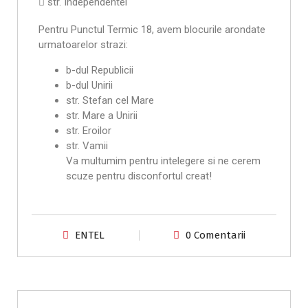
 str. Independentei
Pentru Punctul Termic 18, avem blocurile arondate
urmatoarelor strazi:
b-dul Republicii
b-dul Unirii
str. Stefan cel Mare
str. Mare a Unirii
str. Eroilor
str. Vamii
Va multumim pentru intelegere si ne cerem
scuze pentru disconfortul creat!
ENTEL
0 Comentarii
Anunțuri