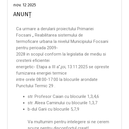
nov. 12 2025
ANUNȚ
Ca urmare a derularii proiectului Primariei
Focsani „ Reabilitarea sistemului de
termoficare urbana la nivelul Municipiului Focsani
pentru perioada 2009-
2028 in scopul conform la legislatia de mediu si
cresterii eficientei
energetic- Etapa a III a”,joi, 13.11.2025 se opreste
furnizarea energiei termice
intre orele 08:00-17:00 la blocurile arondate
Punctului Termic 29 .
str. Profesor Caian cu blocurile 1,3,4,6
str. Aleea Caminului cu blocurile 1,3,7
b-dul Garii cu blocurile 5,7,9
Va multumim pentru intelegere si ne cerem
scuze pentru disconfortul creat!